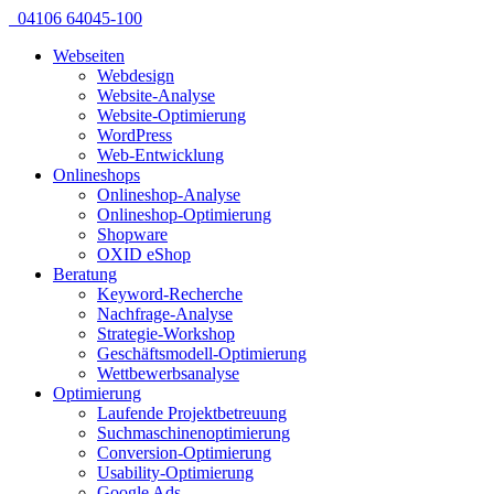
04106 64045-100
Webseiten
Webdesign
Website-Analyse
Website-Optimierung
WordPress
Web-Entwicklung
Onlineshops
Onlineshop-Analyse
Onlineshop-Optimierung
Shopware
OXID eShop
Beratung
Keyword-Recherche
Nachfrage-Analyse
Strategie-Workshop
Geschäftsmodell-Optimierung
Wettbewerbsanalyse
Optimierung
Laufende Projektbetreuung
Suchmaschinenoptimierung
Conversion-Optimierung
Usability-Optimierung
Google Ads