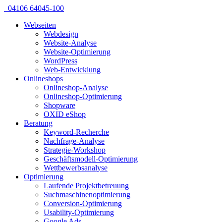
04106 64045-100
Webseiten
Webdesign
Website-Analyse
Website-Optimierung
WordPress
Web-Entwicklung
Onlineshops
Onlineshop-Analyse
Onlineshop-Optimierung
Shopware
OXID eShop
Beratung
Keyword-Recherche
Nachfrage-Analyse
Strategie-Workshop
Geschäftsmodell-Optimierung
Wettbewerbsanalyse
Optimierung
Laufende Projektbetreuung
Suchmaschinenoptimierung
Conversion-Optimierung
Usability-Optimierung
Google Ads